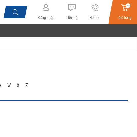
0
Đăng nhập
Liên hệ
Hotline
Giỏ hàng
V
W
X
Z