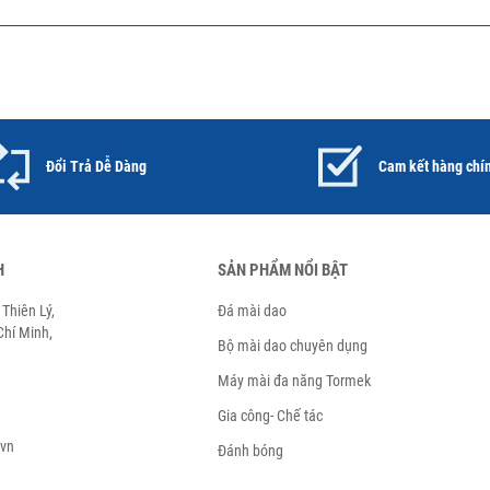
Đổi Trả Dễ Dàng
Cam kết hàng chí
H
SẢN PHẨM NỔI BẬT
Thiên Lý,
Đá mài dao
hí Minh,
Bộ mài dao chuyên dụng
Máy mài đa năng Tormek
Gia công- Chế tác
.vn
Đánh bóng