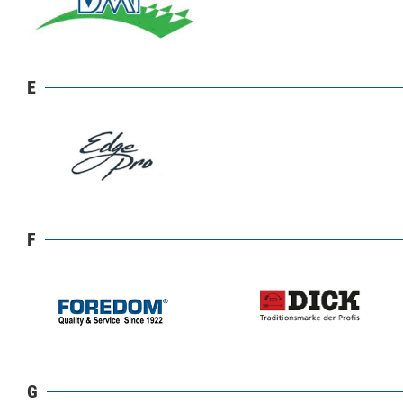
E
F
G