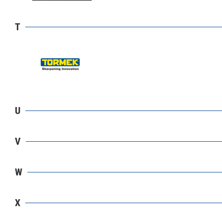
T
U
V
W
X