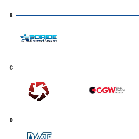
B
C
D