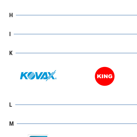
H
I
K
L
M