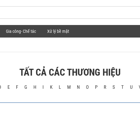
Gia công- Chế tác
Xử lý bề mặt
TẤT CẢ CÁC THƯƠNG HIỆU
D
E
F
G
H
I
K
L
M
N
O
P
R
S
T
U