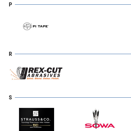
P
R
S