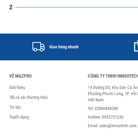
Z
Giao hàng nhanh
VỀ MAZPRO
CÔNG TY TNHH INNSOTEC
Giới thiệu
19 Đường D3, Khu Dân Cư An 
Phường Phước Long, TP. Hồ C
Tất cả các thương hiệu
Việt Nam
Tin tức
Tel: 02866848386
Tuyển dụng
Hotline: 0932731330
Email: sales@innsotech.com