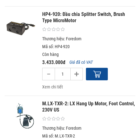
và đa dạng chọn lựa cho máy. Handpieces luôn đầy đủ với dạng
collet hoặc chấu kẹp để kẹp tools với đường kính chuôi từ 1/16''
HP4-920: Đầu chia Splitter Switch, Brush
(1.58mm) đến 1/4'' (6.35mm).
Type MicroMotor
Thương hiệu: Foredom
Mã số: HP4-920
Còn hàng
3.433.000đ
Giá đã có VAT
Xem chi tiết
M.LX-TXR-2: LX Hang Up Motor, Foot Control,
230V US
Thương hiệu: Foredom
Mã số: M.LX-TXR-2