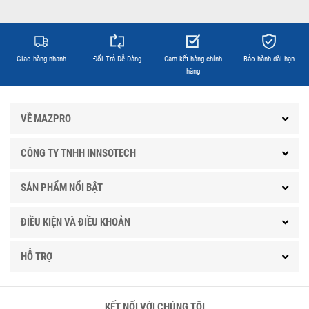
Giao hàng nhanh
Đổi Trả Dễ Dàng
Cam kết hàng chính
Bảo hành dài hạn
hãng
VỀ MAZPRO
CÔNG TY TNHH INNSOTECH
SẢN PHẨM NỔI BẬT
ĐIỀU KIỆN VÀ ĐIỀU KHOẢN
HỖ TRỢ
KẾT NỐI VỚI CHÚNG TÔI