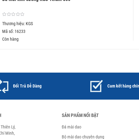
Thương hiệu: KGS
Mã số: 16233
Còn hàng
Đổi Trả Dễ Dàng
Cam kết hàng chí
H
SẢN PHẨM NỔI BẬT
Thiên Lý,
Đá mài dao
hí Minh,
Bộ mài dao chuyên dụng