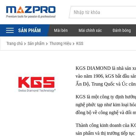
SẢN PHẨM
Mài bén
Mài chính xác
Đánh bóng
Trang chủ
Sản phẩm
Thương Hiệu
KGS
KGS DIAMOND là nhà sản xuất h
vào năm 1906, kGS bắt đầu sản
Ấn Độ, Trung Quốc và Úc cũng
KGS là một công ty định hướng
nghệ phức tạp như kim loại hóa 
đồng bộ về công nghệ và đổi mớ
Thành công kinh doanh của KGS 
sản phẩm và thị trường tiếp tục