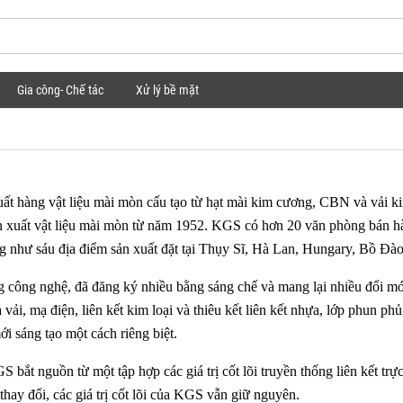
Gia công- Chế tác
Xử lý bề mặt
àng vật liệu mài mòn cấu tạo từ hạt mài kim cương, CBN và vải kim l
 xuất vật liệu mài mòn từ năm 1952. KGS có hơn 20 văn phòng bán h
 như sáu địa điểm sản xuất đặt tại Thụy Sĩ, Hà Lan, Hungary, Bồ Đ
 công nghệ, đã đăng ký nhiều bằng sáng chế và mang lại nhiều đổi mới
vải, mạ điện, liên kết kim loại và thiêu kết liên kết nhựa, lớp phun p
i sáng tạo một cách riêng biệt.
bắt nguồn từ một tập hợp các giá trị cốt lõi truyền thống liên kết trự
 thay đổi, các giá trị cốt lõi của KGS vẫn giữ nguyên.