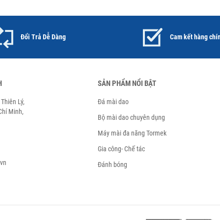
Đổi Trả Dễ Dàng
Cam kết hàng chí
H
SẢN PHẨM NỔI BẬT
Thiên Lý,
Đá mài dao
hí Minh,
Bộ mài dao chuyên dụng
Máy mài đa năng Tormek
Gia công- Chế tác
.vn
Đánh bóng