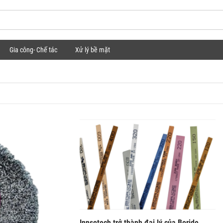
Gia công- Chế tác
Xử lý bề mặt
Innsotech trở thành đại lý của Boride