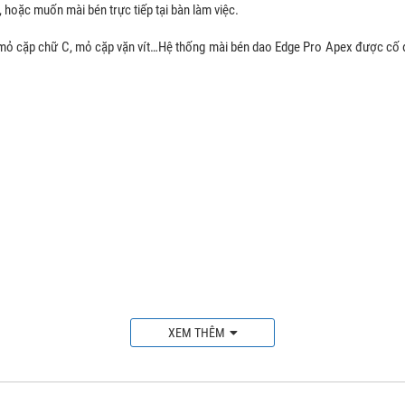
hoặc muốn mài bén trực tiếp tại bàn làm việc.
 mỏ cặp chữ C, mỏ cặp vặn vít…Hệ thống mài bén dao Edge Pro Apex được cố địn
XEM THÊM