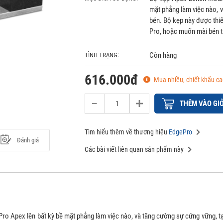
mặt phẳng làm việc nào, v
bén. Bộ kẹp này được thi
Pro, hoặc muốn mài bén tr
Còn hàng
TÌNH TRẠNG:
616.000đ
Mua nhiều, chiết khấu ca
THÊM VÀO GI
Tìm hiểu thêm về thương hiệu
EdgePro
Đánh giá
Các bài viết liên quan sản phẩm này
o Apex lên bất kỳ bề mặt phẳng làm việc nào, và tăng cường sự cứng vững, tạo 