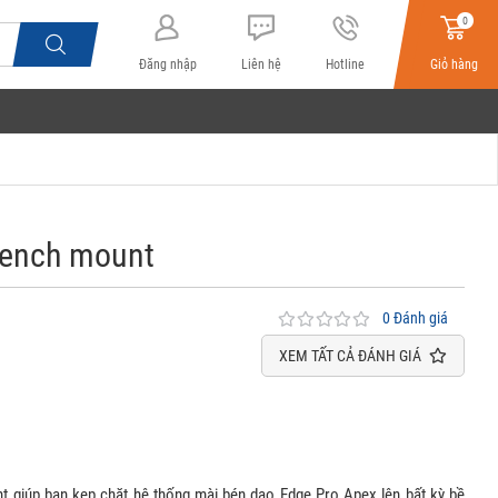
0
Đăng nhập
Liên hệ
Hotline
Giỏ hàng
bench mount
0 Đánh giá
XEM TẤT CẢ ĐÁNH GIÁ
 giúp bạn kẹp chặt hệ thống mài bén dao Edge Pro Apex lên bất kỳ bề