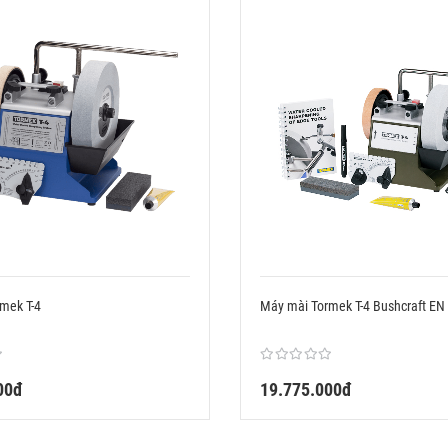
mek T-4
Máy mài Tormek T-4 Bushcraft EN
00đ
19.775.000đ