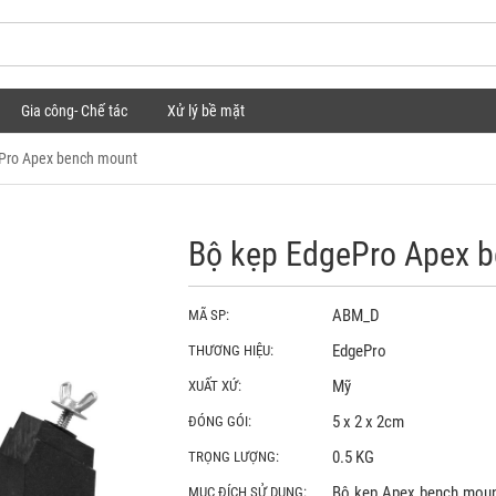
Gia công- Chế tác
Xử lý bề mặt
Pro Apex bench mount
Bộ kẹp EdgePro Apex 
ABM_D
MÃ SP:
EdgePro
THƯƠNG HIỆU:
Mỹ
XUẤT XỨ:
5 x 2 x 2cm
ĐÓNG GÓI:
0.5 KG
TRỌNG LƯỢNG:
Bộ kẹp Apex bench mount
MỤC ĐÍCH SỬ DỤNG: