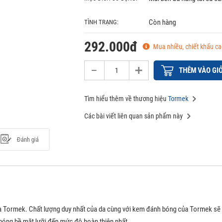
Còn hàng
TÌNH TRẠNG:
292.000đ
Mua nhiều, chiết khấu ca
THÊM VÀO GI
Tìm hiểu thêm về thương hiệu
Tormek
Các bài viết liên quan sản phẩm này
Đánh giá
ormek. Chất lượng duy nhất của da cùng với kem đánh bóng của Tormek sẽ loạ
bóng bề mặt lưỡi đến mức độ hoàn thiện nhất.