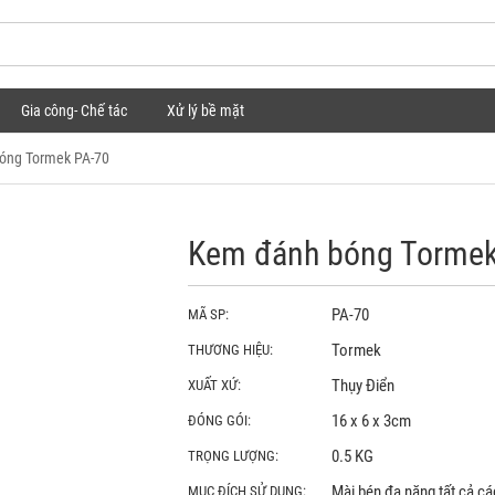
Gia công- Chế tác
Xử lý bề mặt
óng Tormek PA-70
Kem đánh bóng Tormek
PA-70
MÃ SP:
Tormek
THƯƠNG HIỆU:
Thụy Điển
XUẤT XỨ:
16 x 6 x 3cm
ĐÓNG GÓI:
0.5 KG
TRỌNG LƯỢNG:
Mài bén đa năng tất cả cá
MỤC ĐÍCH SỬ DỤNG: