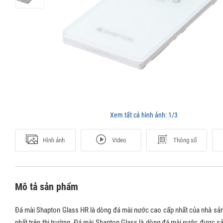
Xem tất cả hình ảnh:
1/3
Hình ảnh
Video
Thông số
Mô tả sản phẩm
Đá mài Shapton Glass HR là dòng đá mài nước cao cấp nhất của nhà sản
nhất trên thị trường. Đá mài Shapton Glass là dòng đá mài nước được s