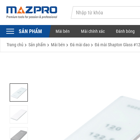
SẢN PHẨM
Mài bén
Mài chính xác
Đánh bóng
Trang chủ
Sản phẩm
Mài bén
Đá mài dao
Đá mài Shapton Glass #1