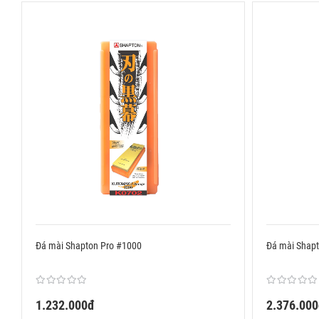
Shapton trở nên cuốn hút và được yêu thích trên toàn thế giới.
Đá mài Shapton Pro #1000
Đá mài Shap
1.232.000đ
2.376.00