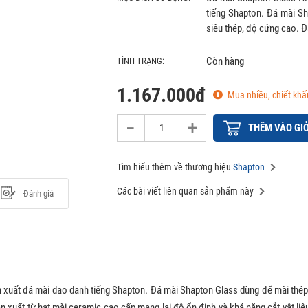
tiếng Shapton. Đá mài Sh
siêu thép, độ cứng cao. Đ
Còn hàng
TÌNH TRẠNG:
1.167.000đ
Mua nhiều, chiết khấ
THÊM VÀO GI
Tìm hiểu thêm về thương hiệu
Shapton
Các bài viết liên quan sản phẩm này
Đánh giá
 xuất đá mài dao danh tiếng Shapton. Đá mài Shapton Glass dùng để mài thép
ản xuất từ hạt mài ceramic cao cấp mang lại độ ổn định và khả năng cắt vật l