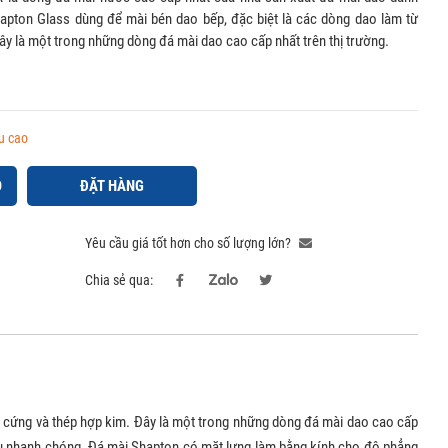
apton Glass dùng để mài bén dao bếp, đặc biệt là các dòng dao làm từ
ây là một trong những dòng đá mài dao cao cấp nhất trên thị trường.
u cao
Ỏ
ĐẶT HÀNG
Yêu cầu giá tốt hơn cho số lượng lớn?
Chia sẻ qua:
 cứng và thép hợp kim. Đây là một trong những dòng đá mài dao cao cấp
iệu nhanh chóng. Đá mài Shapton có mặt lưng làm bằng kính cho độ phẳng