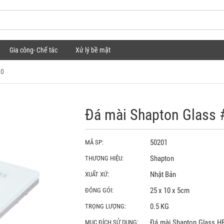
Gia công- Chế tác
Xử lý bề mặt
20
Đá mài Shapton Glass 
50201
MÃ SP:
Shapton
THƯƠNG HIỆU:
Nhật Bản
XUẤT XỨ:
25 x 10 x 5cm
ĐÓNG GÓI:
0.5 KG
TRỌNG LƯỢNG:
Đá mài Shapton Glass HR
MỤC ĐÍCH SỬ DỤNG: