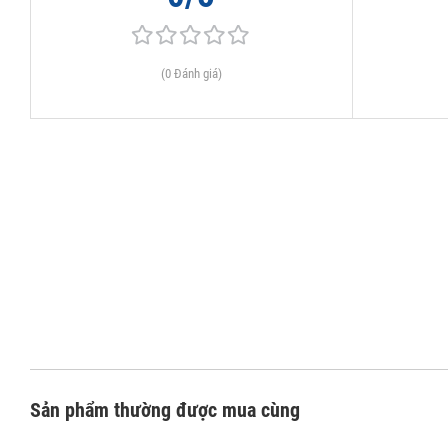
(0 Đánh giá)
Sản phẩm thường được mua cùng
Đá mài Shapton Glass #120 được sản xuất một cách độc đáo với bề mặt t