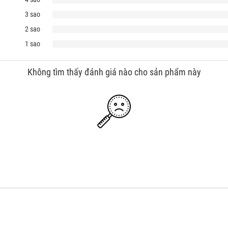
3 sao
2 sao
1 sao
Không tìm thấy đánh giá nào cho sản phẩm này
hân đá làm bằng Glass cho độ phẳng cao nhất. Shapton là dòng đá mài dao duy