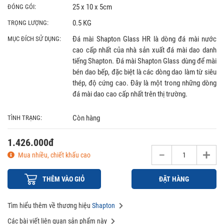
25 x 10 x 5cm
ĐÓNG GÓI:
0.5 KG
TRỌNG LƯỢNG:
Đá mài Shapton Glass HR là dòng đá mài nước
MỤC ĐÍCH SỬ DỤNG:
cao cấp nhất của nhà sản xuất đá mài dao danh
tiếng Shapton. Đá mài Shapton Glass dùng để mài
bén dao bếp, đặc biệt là các dòng dao làm từ siêu
thép, độ cứng cao. Đây là một trong những dòng
đá mài dao cao cấp nhất trên thị trường.
Còn hàng
TÌNH TRẠNG:
1.426.000đ
Mua nhiều, chiết khấu cao
THÊM VÀO GIỎ
ĐẶT HÀNG
Tìm hiểu thêm về thương hiệu
Shapton
Các bài viết liên quan sản phẩm này