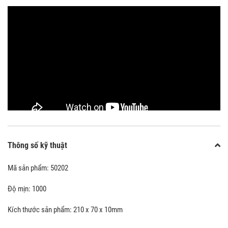
Đá mài Shapton Glass #1000 được chế tạo từ hạt mài có độ tinh khiết và
đồng nhất cao
Thông số kỹ thuật
Mã sản phẩm: 50202
Độ mịn: 1000
Kích thước sản phẩm: 210 x 70 x 10mm