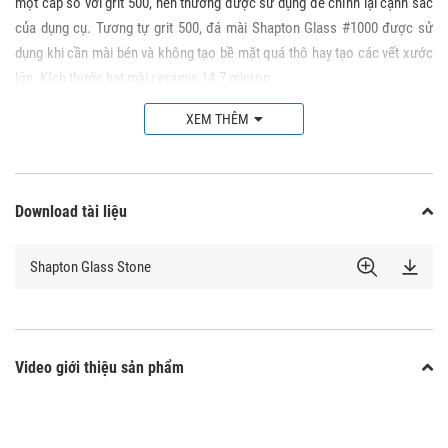
một cấp so với grit 500,
nên thường được sử dụng để chỉnh lại cạnh sắc
của dụng cụ. Tương tự grit 500, đá mài Shapton Glass #1000 được sử
dụng khi cần mài bén và không tạo bề mặt quá thô hay tạo các vết xước
lớn. Kích thước hạt mài ceramic 14.7 micron.
Đá mài Shapton Glass #1000 cuốn hút ngay từ vẻ bề ngoài
XEM THÊM
Download tài liệu
Shapton Glass Stone
Video giới thiệu sản phẩm