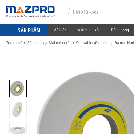
SẢN PHẨM
Mài bén
Mài chính xác
Đánh bóng
Trang chủ
Sản phẩm
Mài chính xác
Đá mài truyền thống
Đá mài Nor