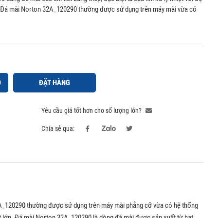
Đá mài Norton 32A_120290 thường được sử dụng trên máy mài vừa có
Ỏ
ĐẶT HÀNG
Yêu cầu giá tốt hơn cho số lượng lớn?
Chia sẻ qua:
n 32A_120290 thường được sử dụng trên máy mài phẳng cỡ vừa có hệ thống
t lớn. Đá mài Norton 32A_120290 là dòng đá mài được sản xuất từ hạt