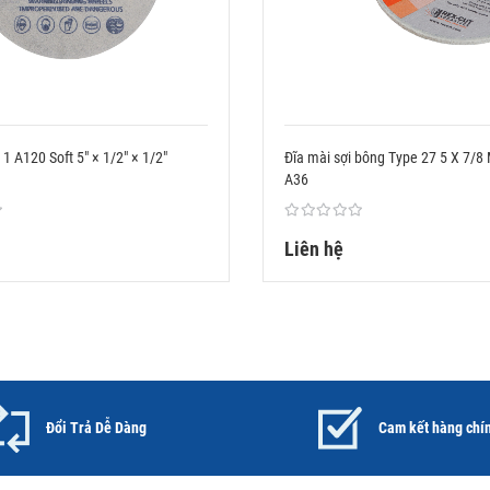
1 A120 Soft 5" × 1/2" × 1/2"
Đĩa mài sợi bông Type 27 5 X 7/8
A36
Liên hệ
Đổi Trả Dễ Dàng
Cam kết hàng chí