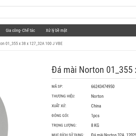
Gia công- Chế tác
Xử lý bề mặt
ton 01_355 x 38 x 127_32A 100 J VBE
Đá mài Norton 01_355 
66243474950
MÃ SP:
Norton
THƯƠNG HIỆU:
China
XUẤT XỨ:
1pcs
ĐÓNG GÓI:
8 KG
TRỌNG LƯỢNG:
Đá mài Norton 32A_120290 d
MỤC ĐÍCH SỬ DỤNG: