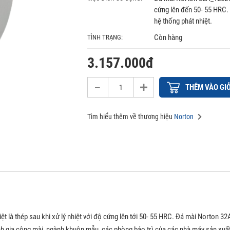
cứng lên đến 50- 55 HRC.
hệ thống phát nhiệt.
Còn hàng
TÌNH TRẠNG:
3.157.000đ
THÊM VÀO GI
Tìm hiểu thêm về thương hiệu
Norton
iệt là thép sau khi xử lý nhiệt với độ cứng lên tới 50- 55 HRC. Đá mài Norto
nh gia công mài, ngành khuôn mẫu, các phòng bảo trì của các nhà máy sản xuấ