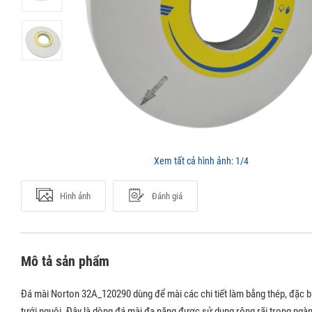
Xem tất cả hình ảnh:
1/4
Hình ảnh
Đánh giá
Mô tả sản phẩm
Đá mài Norton 32A_120290 dùng để mài các chi tiết làm bằng thép, đặc b
tưới nguội. Đây là dòng đá mài đa năng được sử dụng rộng rãi trong ngà