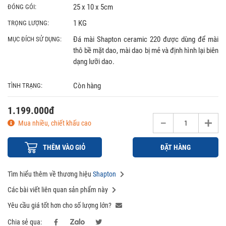
25 x 10 x 5cm
ĐÓNG GÓI:
1 KG
TRỌNG LƯỢNG:
Đá mài Shapton ceramic 220 được dùng để mài
MỤC ĐÍCH SỬ DỤNG:
thô bề mặt dao, mài dao bị mẻ và định hình lại biên
dạng lưỡi dao.
Còn hàng
TÌNH TRẠNG:
1.199.000đ
Mua nhiều, chiết khấu cao
THÊM VÀO GIỎ
ĐẶT HÀNG
Tìm hiểu thêm về thương hiệu
Shapton
Các bài viết liên quan sản phẩm này
Yêu cầu giá tốt hơn cho số lượng lớn?
Chia sẻ qua: