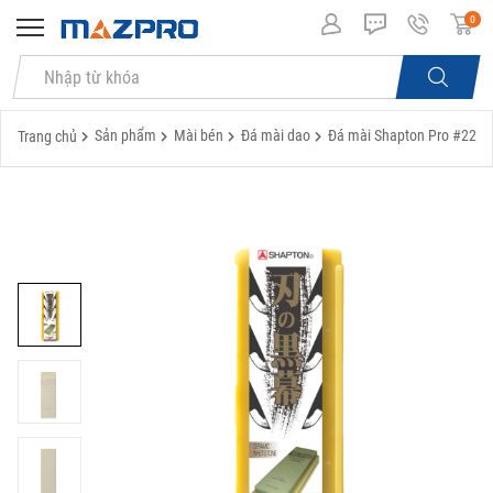
0
Sản phẩm
Mài bén
Đá mài dao
Đá mài Shapton Pro #220
Trang chủ