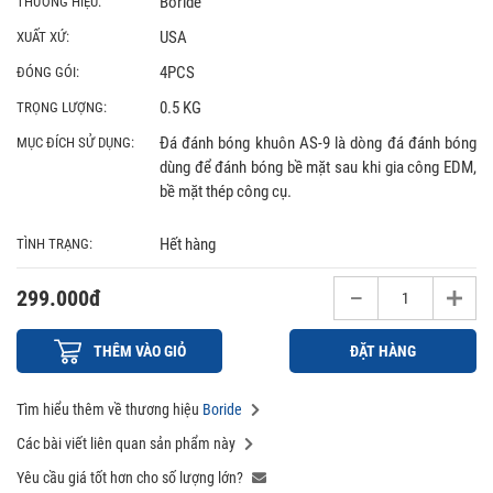
Boride
THƯƠNG HIỆU:
USA
XUẤT XỨ:
4PCS
ĐÓNG GÓI:
0.5 KG
TRỌNG LƯỢNG:
Đá đánh bóng khuôn AS-9 là dòng đá đánh bóng
MỤC ĐÍCH SỬ DỤNG:
dùng để đánh bóng bề mặt sau khi gia công EDM,
bề mặt thép công cụ.
Hết hàng
TÌNH TRẠNG:
299.000đ
THÊM VÀO GIỎ
ĐẶT HÀNG
Tìm hiểu thêm về thương hiệu
Boride
Các bài viết liên quan sản phẩm này
Yêu cầu giá tốt hơn cho số lượng lớn?