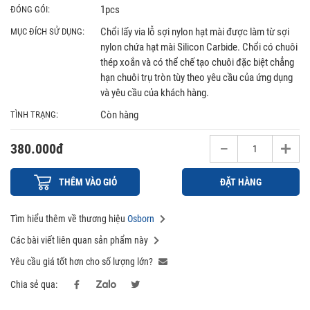
1pcs
ĐÓNG GÓI:
Chổi lấy via lỗ sợi nylon hạt mài được làm từ sợi
MỤC ĐÍCH SỬ DỤNG:
nylon chứa hạt mài Silicon Carbide. Chổi có chuôi
thép xoắn và có thể chế tạo chuôi đặc biệt chẳng
hạn chuôi trụ tròn tùy theo yêu cầu của ứng dụng
và yêu cầu của khách hàng.
Còn hàng
TÌNH TRẠNG:
380.000đ
THÊM VÀO GIỎ
ĐẶT HÀNG
Tìm hiểu thêm về thương hiệu
Osborn
Các bài viết liên quan sản phẩm này
Yêu cầu giá tốt hơn cho số lượng lớn?
Chia sẻ qua: