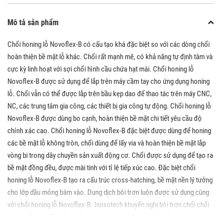
Mô tả sản phẩm
Chổi honing lỗ Novoflex-B có cấu tạo khá đặc biệt so với các dòng chổi
hoàn thiện bề mặt lỗ khác. Chổi rất mạnh mẽ, có khả năng tự định tâm và
cực kỳ linh hoạt với sợi chổi hình cầu chứa hạt mài. Chổi honing lỗ
Novoflex-B được sử dụng để lắp trên máy cầm tay cho ứng dụng honing
lỗ. Chổi vẫn có thể được lắp trên bầu kẹp dao để thao tác trên máy CNC,
NC, các trung tâm gia công, các thiết bị gia công tự động. Chổi honing lỗ
Novoflex-B được dùng bo cạnh, hoàn thiện bề mặt chi tiết yêu cầu độ
chính xác cao. Chổi honing lỗ Novoflex-B đặc biệt được dùng để honing
các bề mặt lỗ không tròn, chổi dùng để lấy via và hoàn thiện bề mặt lắp
vòng bi trong dây chuyền sản xuất động cơ. Chổi được sử dụng để tạo ra
bề mặt đồng đều, được mài tinh với tỉ lệ tiếp xúc cao. Đặc biệt chổi
honing lỗ Novoflex-B tạo ra cấu trúc cross-hatching, bề mặt nền lý tưởng
cho lớp dầu mỏng bám vào. Dung dịch bôi trơn luôn được sử dụng cùng
với chổi honing lỗ Novoflex-B. Innsotech khuyến nghị bôi trơn chổi chổi
honing lỗ Novoflex-B với dầu honing trước khi sử dụng. Dầu khoáng, dầu