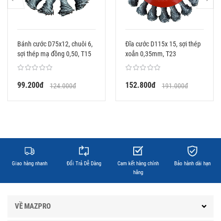
Bánh cước D75x12, chuôi 6,
Đĩa cước D115x 15, sợi thép
sợi thép mạ đồng 0,50, T15
xoắn 0,35mm, T23
99.200đ
152.800đ
124.000đ
191.000đ
Giao hàng nhanh
Đổi Trả Dễ Dàng
Cam kết hàng chính
Bảo hành dài hạn
hãng
VỀ MAZPRO