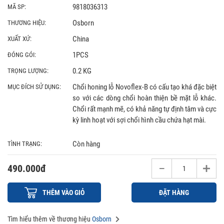
9818036313
MÃ SP:
Osborn
THƯƠNG HIỆU:
China
XUẤT XỨ:
1PCS
ĐÓNG GÓI:
0.2 KG
TRỌNG LƯỢNG:
Chổi honing lỗ Novoflex-B có cấu tạo khá đặc biệt
MỤC ĐÍCH SỬ DỤNG:
so với các dòng chổi hoàn thiện bề mặt lỗ khác.
Chổi rất mạnh mẽ, có khả năng tự định tâm và cực
kỳ linh hoạt với sợi chổi hình cầu chứa hạt mài.
Còn hàng
TÌNH TRẠNG:
490.000đ
THÊM VÀO GIỎ
ĐẶT HÀNG
Tìm hiểu thêm về thương hiệu
Osborn