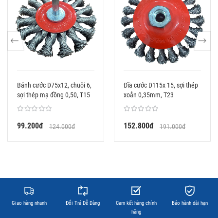
Bánh cước D75x12, chuôi 6,
Đĩa cước D115x 15, sợi thép
sợi thép mạ đồng 0,50, T15
xoắn 0,35mm, T23
99.200đ
152.800đ
124.000đ
191.000đ
Giao hàng nhanh
Đổi Trả Dễ Dàng
Cam kết hàng chính
Bảo hành dài hạn
hãng