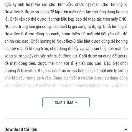
cực kỳ linh hoạt với sợi chổi hình cầu chứa hạt mài. Chổi honing lỗ
Novoflex-B được sử dụng để lắp trên máy cầm tay cho ứng dụng honing
lỗ. Chổi vẫn có thể được lắp trên bầu kẹp dao để thao tác trên máy CNC,
NC, các trung tâm gia công, các thiết bị gia công tự động. Chổi honing lỗ
Novoflex-B được dùng bo cạnh, hoàn thiện bề mặt chi tiết yêu cầu độ
chính xác cao. Chổi honing lỗ Novoflex-B đặc biệt được dùng để honing
các bề mặt lỗ không tròn, chổi dùng để lấy via và hoàn thiện bề mặt lắp
vòng bi trong dây chuyền sản xuất động cơ. Chổi được sử dụng để tạo ra
bề mặt đồng đều, được mài tinh với tỉ lệ tiếp xúc cao. Đặc biệt chổi
honing lỗ Novoflex-B tạo ra cấu trúc cross-hatching, bề mặt nền lý tưởng
cho lớp dầu mỏng bám vào. Dung dịch bôi trơn luôn được sử dụng cùng
với chổi honing lỗ Novoflex-B. Innsotech khuyến nghị bôi trơn chổi chổi
honing lỗ Novoflex-B với dầu honing trước khi sử dụng. Dầu khoáng, dầu
động cơ, dầu pha nước, dung dịch tưới nguội có thể được sử dụng thay
XEM THÊM
thế. Thời gian honing 20- 40 giây. Thời gian gia công có thể giảm nếu chổi
dùng để đánh rãnh dọc hoặc lỗ giao nhau. Sau khi đánh bằng chổi, làm
sạch bề mặt lỗ với nước nóng, chất tẩy rửa và hoàn thiện lại bằng chổi
Download tài liệu
nylon mịn của Osborn.